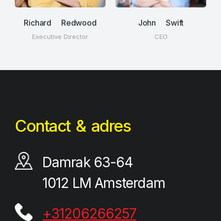
Richard Redwood
John Swift
Executive Director
CEO
Contact & adres
Damrak 63-64
1012 LM Amsterdam
+31206266257